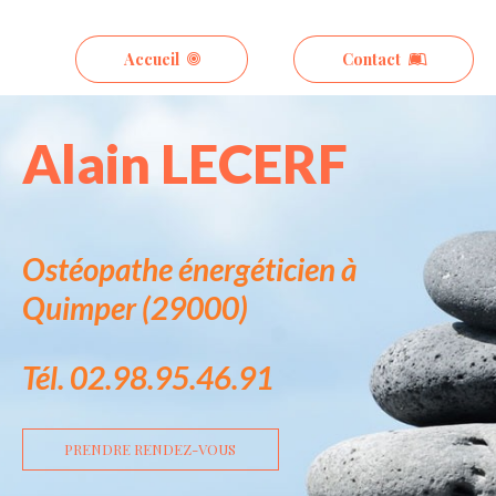
Alain Lecerf – Ostéopathe
Accueil
Contact
Énergéticien
Alain LECERF
Ostéopathe
énergéticien
à
Quimper (29000)
Tél. 02.98.95.46.91
PRENDRE RENDEZ-VOUS