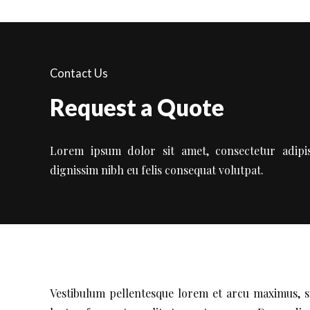
Alain Lecerf – Ostéopathe Éne
Ostéopathe énergéticien à Quimper (29000)
Contact Us
Request a Quote
Lorem ipsum dolor sit amet, consectetur adipisc
dignissim nibh eu felis consequat volutpat.
Vestibulum pellentesque lorem et arcu maximus, si