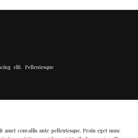
rgéticien
ing elit. Pellentesque
t amet convallis ante pellentesque. Proin eget nunc